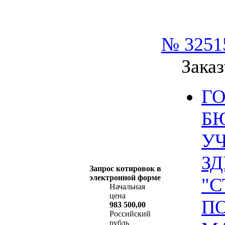
№ 3251
Заказ
Г
Б
У
З
Запрос котировок в
электронной форме
"
Начальная
цена
ПО
983 500,00
Российский
рубль