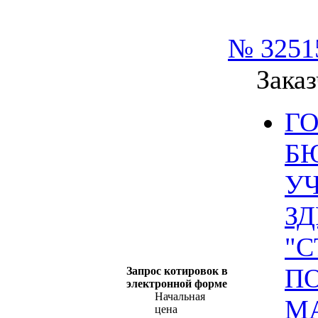
№ 3251
Заказ
Г
Б
У
З
"
ПО
Запрос котировок в
электронной форме
Начальная
М
цена