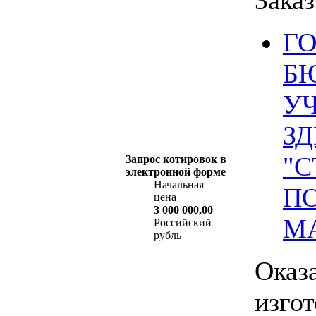
Г
Б
У
З
"
Запрос котировок в
электронной форме
Начальная
ПО
цена
3 000 000,00
М
Российский
рубль
Оказ
изго