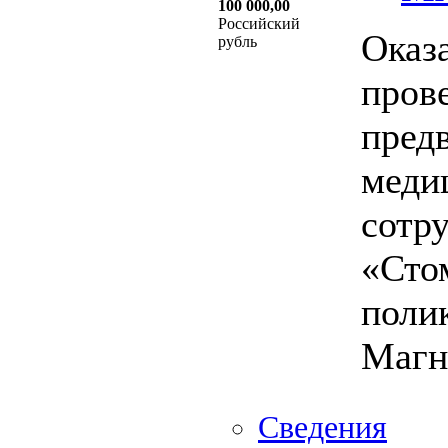
100 000,00
Российский
Оказ
рубль
пров
пред
меди
сотр
«Сто
поли
Магн
Сведения