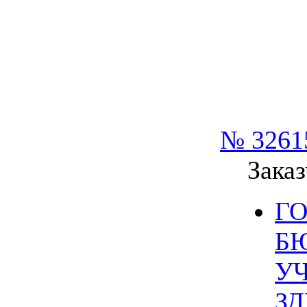
№ 3261
Заказ
Г
Б
У
З