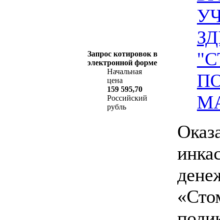
У
З
"
Запрос котировок в
электронной форме
Начальная
ПО
цена
159 595,70
М
Российский
рубль
Оказ
инка
дене
«Сто
поли