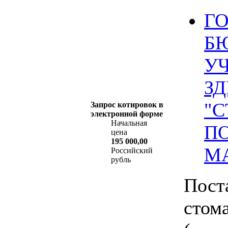
Г
Б
У
З
"
Запрос котировок в
электронной форме
Начальная
ПО
цена
195 000,00
М
Российский
рубль
Пост
стом