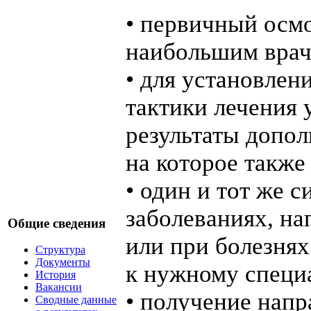
• первичный осмо
наибольшим врач
• для установлен
тактики лечения 
результаты допо
на которое также
• один и тот же 
заболеваниях, н
Общие сведения
или при болезнях
Структура
Документы
к нужному специ
История
Вакансии
• получение напр
Сводные данные