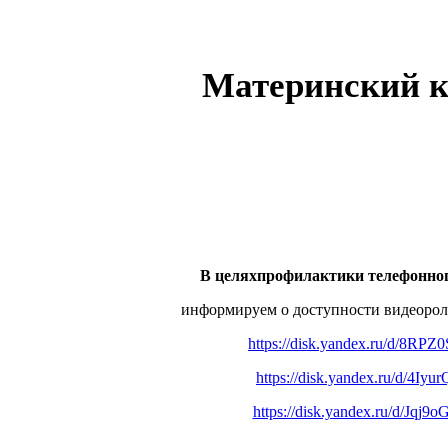
Материнский к
В целяхпрофилактики телефонно
информируем о доступности видеорол
https://disk.yandex.ru/d/8R
https://disk.yandex.ru/d/4Iy
https://disk.yandex.ru/d/Jq