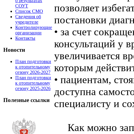
о результатах
позволяет избега
СОУТ
Список СМО
постановки диагн
Сведения об
учредителе
Контролирующие
• за счет сокращ
организации
Контакты
консультаций у в
Новости
увеличивается вр
План подготовки
которым действи
к отопительному
сезону 2026-2027
• пациентам, ст
План подготовки
к отопительному
доступна самост
сезону 2025-2026
Полезные ссылки
специалисту и со
Как можно запис