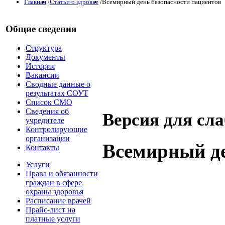
Главная
/
Статьи о здровье
/
Всемирный день безопасности пациентов
Общие сведения
Структура
Документы
История
Вакансии
Сводные данные о
результатах СОУТ
Список СМО
Сведения об
Версия для сл
учредителе
Контролирующие
организации
Всемирный де
Контакты
Услуги
Права и обязанности
граждан в сфере
охраны здоровья
Расписание врачей
Прайс-лист на
платные услуги