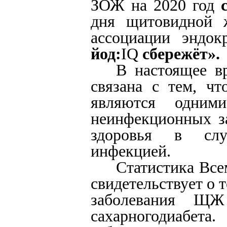
ЗОЖ на 2020 год
дня щитовидной 
ассоциации эндо
йод:
IQ
сбережёт».
В настоящее в
связана с тем, ч
являются одним
неинфекционных з
здоровья в слу
инфекцией.
Статистика Все
свидетельствует о 
заболевания ЩЖ
сахарногодиабет