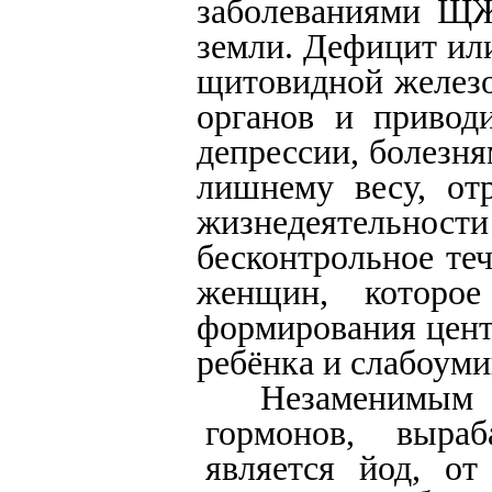
заболеваниями ЩЖ 
земли. Дефицит ил
щитовидной железо
органов и привод
депрессии, болезня
лишнему весу, от
жизнедеятельност
бесконтрольное те
женщин, которо
формирования цент
ребёнка и слабоум
Незаменимым 
гормонов, выра
является йод, от