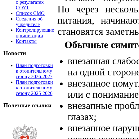
о результатах
Но через нескол
СОУТ
Список СМО
питания, начинаю
Сведения об
учредителе
становятся заметн
Контролирующие
организации
Контакты
Обычные симп
Новости
внезапная слабос
План подготовки
на одной стороне
к отопительному
сезону 2026-2027
внезапное помут
План подготовки
к отопительному
или с понимание
сезону 2025-2026
внезапные пробл
Полезные ссылки
глазах;
внезапное наруш