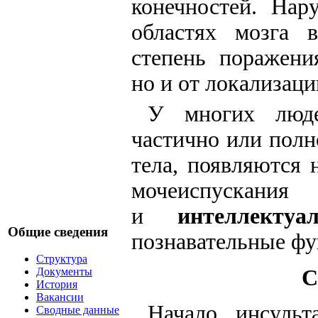
конечностей. На
областях мозга 
степень поражени
но и от локализаци
У многих людей
частично или пол
тела, появляются
мочеиспускан
и
интеллектуа
Общие сведения
познавательные фу
Структура
С
Документы
История
Вакансии
Начало инсульт
Сводные данные